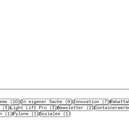
e
10 Beiträge
9 Beiträge
7 Beitr
eme
(10)
In eigener Sache
(9)
Innovation
(7)
Rabatta
3 Beiträge
3 Beiträge
2 Beiträge
(3)
Light Lift Pro
(3)
Newsletter
(2)
Containerwerb
ag
1 Beitrag
1 Beitrag
1 Beitrag
n
(1)
Pylone
(1)
Soziales
(1)