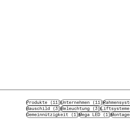
11 Beiträge
11 Beiträg
Produkte
(11)
Unternehmen
(11)
Rahmensyst
3 Beiträge
3 Beiträge
Bauschild
(3)
Beleuchtung
(3)
Liftsysteme
1 Beitrag
1 Beitr
Gemeinnützigkeit
(1)
Mega LED
(1)
Montage