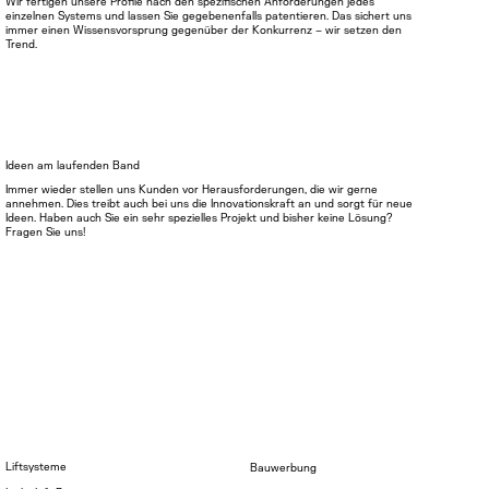
Wir fertigen unsere Profile nach den spezifischen Anforderungen jedes
einzelnen Systems und lassen Sie gegebenenfalls patentieren. Das sichert uns
immer einen Wissensvorsprung gegenüber der Konkurrenz – wir setzen den
Trend.
Ideen am laufenden Band
Immer wieder stellen uns Kunden vor Herausforderungen, die wir gerne
annehmen. Dies treibt auch bei uns die Innovationskraft an und sorgt für neue
Ideen. Haben auch Sie ein sehr spezielles Projekt und bisher keine Lösung?
Fragen Sie uns!
Liftsysteme
Bauwerbung