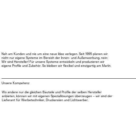
Nah am Kunden und nie um eine neue Idee verlegen. Seit 1995 planen wir
nicht nur eigene Systeme im Bereich der Innen- und Außenwerbung, nein:
Wir sind Hersteller! Für unsere Systeme entwickeln und produzieren wir
eigene Profile und Zubehör. So bleiben wir flexibel und einzigartig am Markt.
Unsere Kompetenz
Wo andere nur die gleichen Bauteile und Profile der selben Hersteller
anbieten, können wir mit eigenen Speziallösungen überzeugen – wir sind
der
Lieferant für Werbetechniker, Druckereien und Lichtwerber.