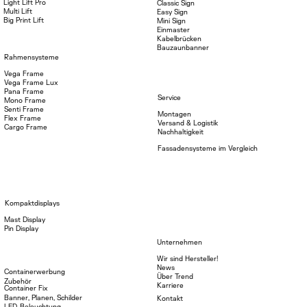
Light Lift Pro
Classic Sign
Multi Lift
Easy Sign
Big Print Lift
Mini Sign
Einmaster
Kabelbrücken
Bauzaunbanner
Rahmensysteme
Vega Frame
Vega Frame Lux
Pana Frame
Service
Mono Frame
Senti Frame
Montagen
Flex Frame
Versand & Logistik
Cargo Frame
Nachhaltigkeit
Fassadensysteme im Vergleich
Kompaktdisplays
Mast Display
Pin Display
Unternehmen
Wir sind Hersteller!
News
Containerwerbung
Über Trend
Zubehör
Karriere
Container Fix
Banner, Planen, Schilder
Kontakt
LED-Beleuchtung