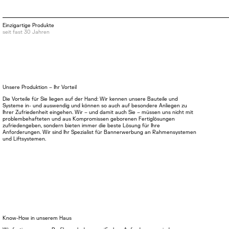
Einzigartige Produkte
seit fast 30 Jahren
Unsere Produktion – Ihr Vorteil
Die Vorteile für Sie liegen auf der Hand: Wir kennen unsere Bauteile und
Systeme in- und auswendig und können so auch auf besondere Anliegen zu
Ihrer Zufriedenheit eingehen. Wir – und damit auch Sie – müssen uns nicht mit
problembehafteten und aus Kompromissen geborenen Fertiglösungen
zufriedengeben, sondern bieten immer die beste Lösung für Ihre
Anforderungen. Wir sind Ihr Spezialist für Bannerwerbung an Rahmensystemen
und Liftsystemen.
Know-How in unserem Haus