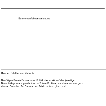
Bannerkonfektionsanleitung
Abbaufreigabe
Banner, Schilder und Zubehör
Benötigen Sie ein Banner oder Schild, das exakt auf das jeweilige
Bauschildsystem zugeschnitten ist? Kein Problem, wir kümmern uns gern
darum. Bestellen Sie Banner und Schild einfach gleich mit!