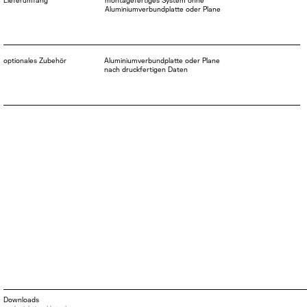
Lieferumfang
montagefertiges System ohne
Aluminiumverbundplatte oder Plane
optionales Zubehör
Aluminiumverbundplatte oder Plane
nach druckfertigen Daten
Downloads