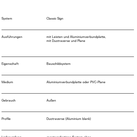
Classic Sign
System
Ausführungen
mit Leisten und Aluminiumverbundplatte,
mit Duotraverse und Plane
Bauschildsystem
Eigenschaft
Medium
Aluminiumverbundplatte oder PVC-Plane
Gebrauch
Außen
Proﬁle
Duotraverse (Aluminium blank)