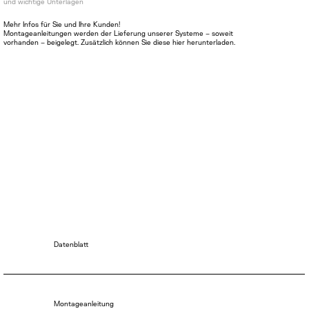
und wichtige Unterlagen
Mehr Infos für Sie und Ihre Kunden!
Montageanleitungen werden der Lieferung unserer Systeme – soweit
vorhanden – beigelegt. Zusätzlich können Sie diese hier herunterladen.
Datenblatt
Montageanleitung