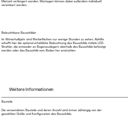
Mietzeit verlängert werden. Montagen können dabei außerdem individuell
vereinbart werden.
Beleuchtbare Bauschilder
Im Winterhalbjahr sind Werbeflächen nur wenige Stunden zu sehen. Abhilfe
schafft hier die optional erhältliche Beleuchtung des Bauschilds mittels LED-
Strahler, die entweder an Bogenauslegern oberhalb des Bauschilds befestigt
werden oder das Bauschild vom Boden her anstrahlen.
Weitere Informationen
Bauteile
Die verwendeten Bauteile und deren Anzahl sind immer abhängig von der
gewählten Größe und Konfiguration des Bauschilds.