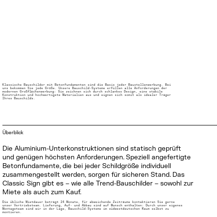
Klassische Bauschilder mit Betonfundamenten sind die Basis jeder Baustellenwerbung. Bei
uns bekommen Sie jede Größe. Unsere Bauschild-Systeme erfüllen alle Anforderungen der
modernen Großflächenwerbung: Sie zeichnen sich durch schlankes Design, eine stabile
Konstruktion und hochwertigste Materialien aus und eignen sich somit als idealer Träger
Ihres Bauschilds.
Überblick
Die Aluminium-Unterkonstruktionen sind statisch geprüft
und genügen höchsten Anforderungen. Speziell angefertigte
Betonfundamente, die bei jeder Schildgröße individuell
zusammengestellt werden, sorgen für sicheren Stand. Das
Classic Sign gibt es – wie alle Trend-Bauschilder – sowohl zur
Miete als auch zum Kauf.
Die übliche Mietdauer beträgt 24 Monate, für abweichende Zeiträume kontaktieren Sie gerne
unser Vertriebsteam. Lieferung, Auf- und Abbau sind auf Wunsch enthalten: Durch unser eigenes
Montageteam sind wir in der Lage, Bauschild-Systeme im südwestdeutschen Raum selbst zu
montieren.