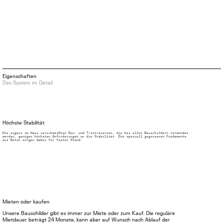
Eigenschaften
Das System im Detail
Höchste Stabilität
Die eigens im Haus verschweißten Duo- und Triotraversen, die bei allen Bauschildern verwendet
werden, genügen höchsten Anforderungen an die Stabilität. Die speziell gegossenen Fundamente
aus Beton sorgen dabei für festen Stand.
Mieten oder kaufen
Unsere Bauschilder gibt es immer zur Miete oder zum Kauf. Die reguläre
Mietdauer beträgt 24 Monate, kann aber auf Wunsch nach Ablauf der