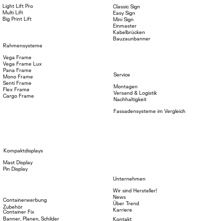
Light Lift Pro
Classic Sign
Multi Lift
Easy Sign
Big Print Lift
Mini Sign
Einmaster
Kabelbrücken
Bauzaunbanner
Rahmensysteme
Vega Frame
Vega Frame Lux
Pana Frame
Service
Mono Frame
Senti Frame
Montagen
Flex Frame
Versand & Logistik
Cargo Frame
Nachhaltigkeit
Fassadensysteme im Vergleich
Kompaktdisplays
Mast Display
Pin Display
Unternehmen
Wir sind Hersteller!
News
Containerwerbung
Über Trend
Zubehör
Karriere
Container Fix
Banner, Planen, Schilder
Kontakt