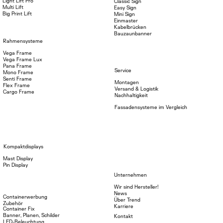
Light Lift Pro
Classic Sign
Multi Lift
Easy Sign
Big Print Lift
Mini Sign
Einmaster
Kabelbrücken
Bauzaunbanner
Rahmensysteme
Vega Frame
Vega Frame Lux
Pana Frame
Service
Mono Frame
Senti Frame
Montagen
Flex Frame
Versand & Logistik
Cargo Frame
Nachhaltigkeit
Fassadensysteme im Vergleich
Kompaktdisplays
Mast Display
Pin Display
Unternehmen
Wir sind Hersteller!
News
Containerwerbung
Über Trend
Zubehör
Karriere
Container Fix
Banner, Planen, Schilder
Kontakt
LED-Beleuchtung